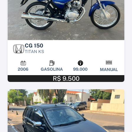
CG 150
TITAN KS
2006
GASOLINA
99.000
MANUAL
R$ 9.500