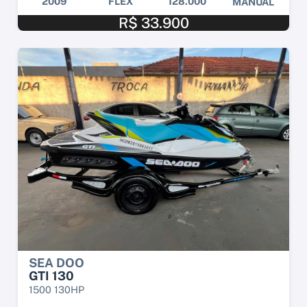
2009
FLEX
128.000
MANUAL
R$ 33.900
SEA DOO
GTI 130
1500 130HP