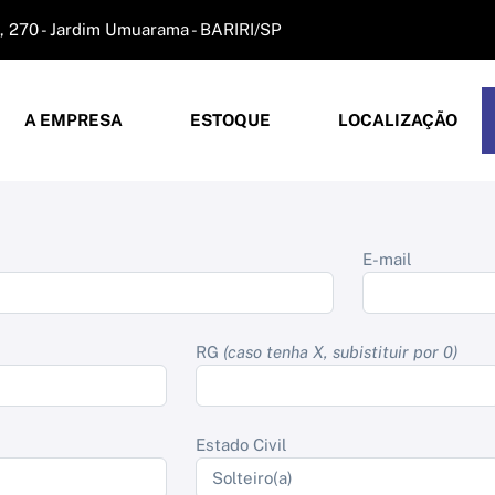
 270 - Jardim Umuarama - BARIRI/SP
A EMPRESA
ESTOQUE
LOCALIZAÇÃO
E-mail
RG
(caso tenha X, subistituir por 0)
Estado Civil