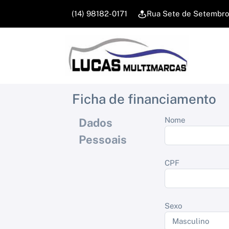
(14) 98182-0171
Rua Sete de Setembro,
Ficha de financiamento
Nome
Dados
Pessoais
CPF
Sexo