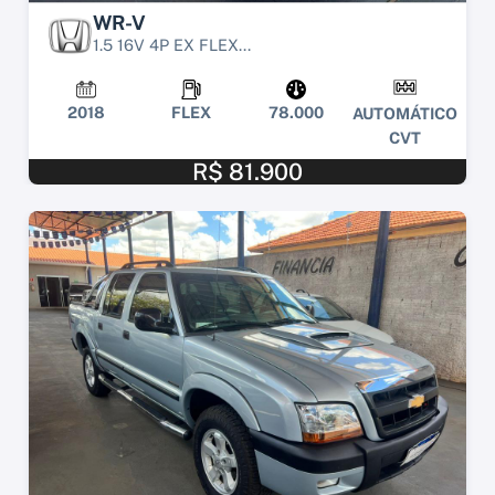
WR-V
1.5 16V 4P EX FLEX...
2018
FLEX
78.000
AUTOMÁTICO
CVT
R$ 81.900