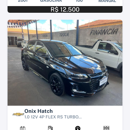
2001
GASOLINA
100
MANUAL
R$ 12.500
Onix Hatch
1.0 12V 4P FLEX RS TURBO...