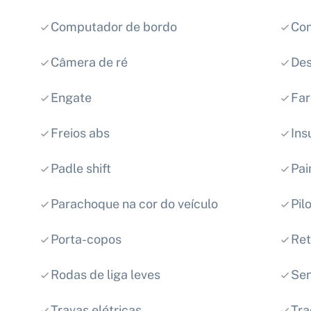
Computador de bordo
Con
Câmera de ré
Des
Engate
Far
Freios abs
Ins
Padle shift
Pai
Parachoque na cor do veículo
Pil
Porta-copos
Ret
Rodas de liga leves
Sen
Travas elétricas
Tra