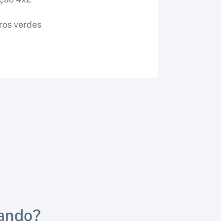
ros verdes
rando?