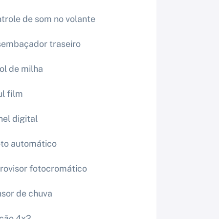
trole de som no volante
embaçador traseiro
ol de milha
ul film
nel digital
oto automático
rovisor fotocromático
sor de chuva
ção 4x2